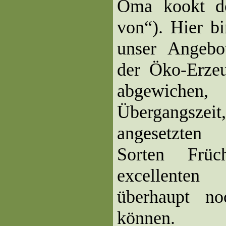
Oma kookt d
von“). Hier b
unser Angebo
der Öko-Erze
abgewiche
Übergangszei
angesetzten
Sorten Früc
excellent
überhaupt no
können.