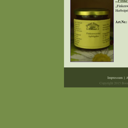
„Finke
„Finkenw
Herbstpri
Art.Nr.:
Impressum
|
Copyright 2015 Boom