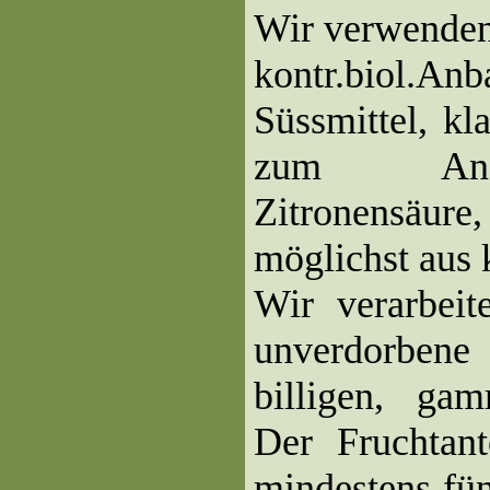
Wir verwenden
kontr.biol
Süssmittel, kl
zum And
Zitronensäu
möglichst aus
Wir verarbeit
unverdorben
billigen, ga
Der Fruchtant
mindestens fü