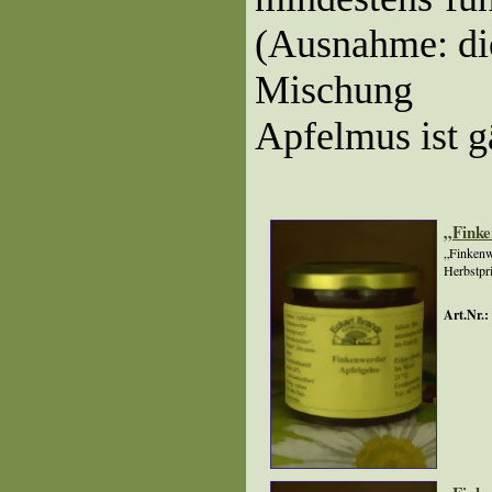
(Ausnahme: die
Mischung K
Apfelmus ist g
2 Produkte in Fruchtgelees
„Finke
„Finkenw
Herbstpri
Art.Nr.: