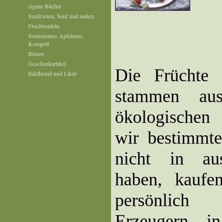
eigene Bücher
Senfexoten, Senf mal anders
Fruchtnudeln
Sortenreines Apfelmus,
Kompott
Birnen
Geschenkartikel
Die Früchte 
Edelbrand und Likör
stammen aus
ökologischen
wir bestimmte
nicht in au
haben, kaufe
persönlich
Erzeugern i