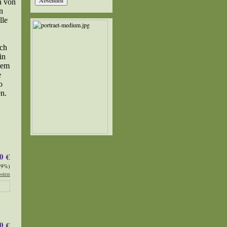
h von
n
lle
rch
in
nem
e
o
n.
0 €
19%)
sten
0 €