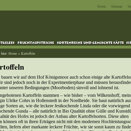
Home
Sitemap
Su
d hier:
Home
»
Kartoffeln
rtoffeln
bauen wir auf dem Hof Königsmoor auch schon einige alte Kartoffels
ir sind jedoch noch in der Experimentierphase und müssen herausfinde
nter unseren Bedingungen (Moorboden) sinvoll und lohnend ist.
ngebotenen Kartoffeln stammen – wie bisher – vom Wilkenshoff, mein
in Ulrike Cohrs in Hollenstedt in der Nordheide. Sie baut natürlich au
ge Sorten an, wie die leckere festkochende Linda oder die vorwiegend
ochende Gunda – alle natürlich in Bio Qualität ohne Gülle und Kunstd
alität des Hofes ist jedoch der Anbau alter Kartoffelsorten. Diese alten
n können oft in ihren Erträgen nicht mit den modernen Hochleistungsso
lten, liefern aber markante leckere Früchte, wie sie sonst kaum zu find