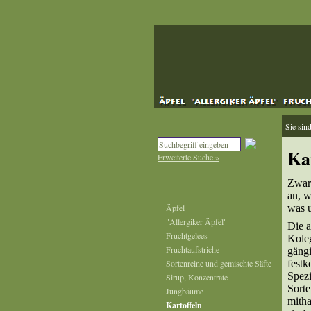
Sie sin
Ka
Erweiterte Suche »
Zwar 
an, w
Äpfel
was u
"Allergiker Äpfel"
Die a
Fruchtgelees
Koleg
Fruchtaufstriche
gängi
Sortenreine und gemischte Säfte
festk
Spezi
Sirup, Konzentrate
Sorte
Jungbäume
mitha
Kartoffeln