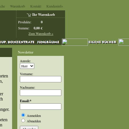
che
Warenkorb
Kontakt
Kundeninfo
Ihr Warenkorb
Produkte:
0
Summe:
0,00 €
Zum Warenkorb »
Newsletter
Anrede:
Vorname:
orten
n,
Nachname:
er
ch
Email:
*
ünger.
Anmelden
rten
Abmelden
en