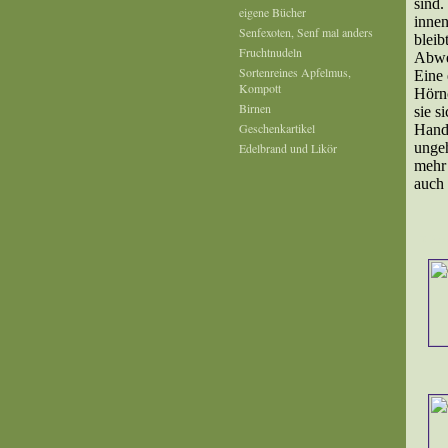
sind.
eigene Bücher
innen
Senfexoten, Senf mal anders
bleib
Fruchtnudeln
Abwec
Sortenreines Apfelmus,
Eine 
Kompott
Hörnc
Birnen
sie s
Geschenkartikel
Handa
ungeh
Edelbrand und Likör
mehr 
auch 
2 Pro