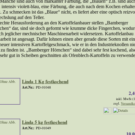
 Manche sind auch von markanter Färbung, die „Blauen“ z.B. sind auc
 intensiv violett-blau, eine Färbung, die auch nach dem Kochen erhalte
t. Zu schmecken ist das „Blaue“ nicht, es liefert aber eine optisch reizvo
hslung auf den Teller.
echte Herausforderung an den Kartoffelanbauer stellen „Bamberger
hen“ dar, sind sie doch geformt wie krumme dicke Fingerchen, wodu
ich jeglicher mechnischer Maschinenarbeit widersetzen. Kartoffelanbau 
rbeit ist angesagt. Dafür lohnen einen aber gerade diese Sorten mit ei
euer intensiven Kartoffelgeschmack, wie er in den Industrieknollen ni
zu finden ist. „Bamberger Hörnchen“ sind dabei sehr fest kochend, als
sehr gut in Scheiben geschnitten als Ofenblech-Kartoffeln zu verwende
dukte in Kartoffeln
Linda 1 Kg festkochend
Art.Nr.:
PD-01048
2,4
inkl. MwSt (
zzgl.
Versandko
Linda 5 kg festkochend
Art.Nr.:
PD-01049
10,0